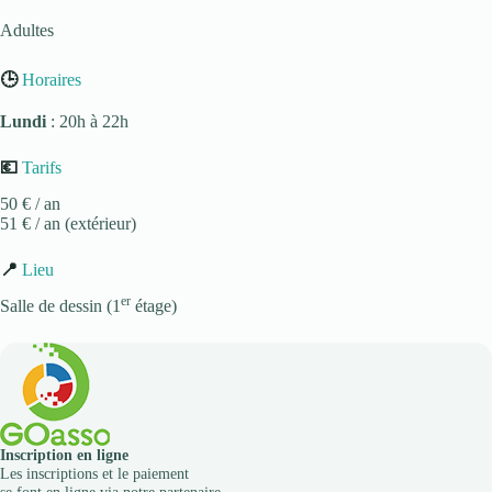
Adultes
🕒
Horaires
Lundi
: 20h à 22h
💶
Tarifs
50 € / an
51 € / an (extérieur)
📍
Lieu
er
Salle de dessin (1
étage)
Inscription en ligne
Les inscriptions et le paiement
se font en ligne via notre partenaire