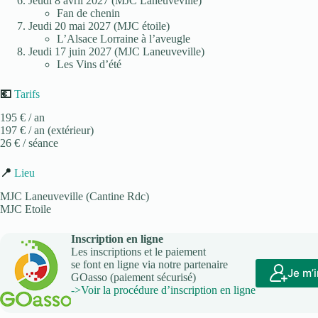
Jeudi 8 avril 2027 (MJC Laneuveville)
Fan de chenin
Jeudi 20 mai 2027 (MJC étoile)
L’Alsace Lorraine à l’aveugle
Jeudi 17 juin 2027 (MJC Laneuveville)
Les Vins d’été
💶
Tarifs
195 € / an
197 € / an (extérieur)
26 € / séance
📍
Lieu
MJC Laneuveville (Cantine Rdc)
MJC Etoile
Inscription en ligne
Les inscriptions et le paiement
se font en ligne via notre partenaire
Je m’i
GOasso (paiement sécurisé)
->Voir la procédure d’inscription en ligne